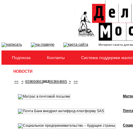
Интернет-газета для м
Подписка
Контакты
Система поддержки малог
НОВОСТИ
<<
<
659
660
661
662
663
664
665
>
>>
Матра
Почт
Соци