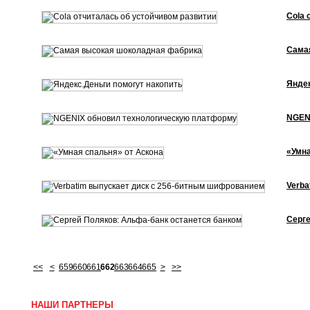
Cola 
Cама
Яндек
NGEN
«Умна
Verba
Серге
<<
<
659
660
661
662
663
664
665
>
>>
НАШИ ПАРТНЕРЫ