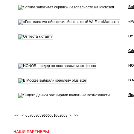
Sof
«Р
От 
Сб
HO
В 
Ян
<<
<
657
658
659
660
661
662
663
>
>>
НАШИ ПАРТНЕРЫ