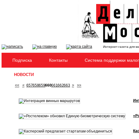
Интернет-газета для м
Подписка
Контакты
Система поддержки малог
НОВОСТИ
<<
<
657
658
659
660
661
662
663
>
>>
Ин
«Р
Ка