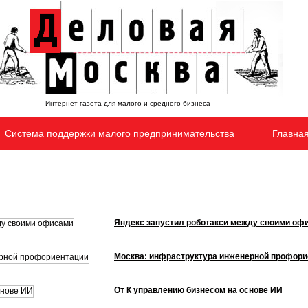
Интернет-газета для малого и среднего бизнеса
Система поддержки малого предпринимательства
Главна
Яндекс запустил роботакси между своими оф
Москва: инфраструктура инженерной профори
От К управлению бизнесом на основе ИИ