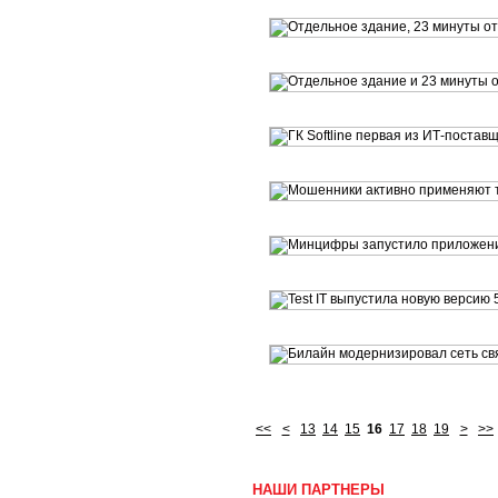
<<
<
13
14
15
16
17
18
19
>
>>
НАШИ ПАРТНЕРЫ