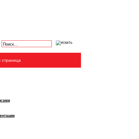
я страница
исами
ентации