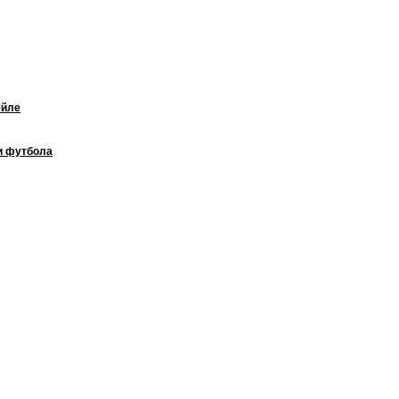
ейле
и футбола