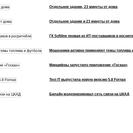
Отдельное здание, 23 минуты от дома
Отдельное здание и 23 минуты от дома
ГК Softline первая из ИТ-поставщиков в росрит
Мошенники активно применяют темы топлива 
Минцифры запустило приложение «Госкан»
Test IT выпустила новую версию 5.8 Fornax
Билайн модернизировал сеть связи на ЦКАД