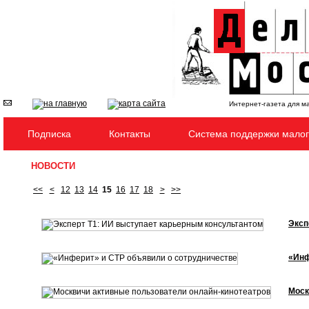
Интернет-газета для м
Подписка
Контакты
Система поддержки малог
НОВОСТИ
<<
<
12
13
14
15
16
17
18
>
>>
Эксп
«Инф
Моск