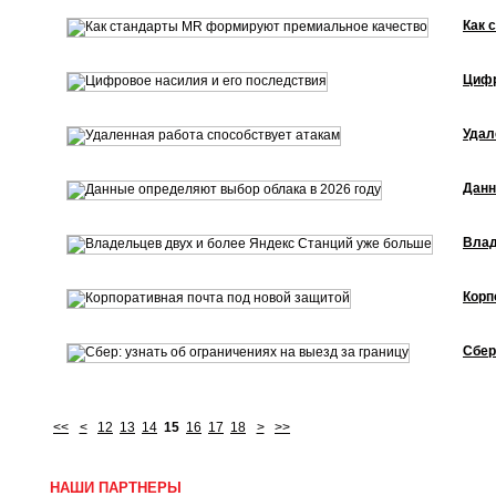
Как 
Цифр
Удал
Данн
Влад
Корп
Сбер
<<
<
12
13
14
15
16
17
18
>
>>
НАШИ ПАРТНЕРЫ