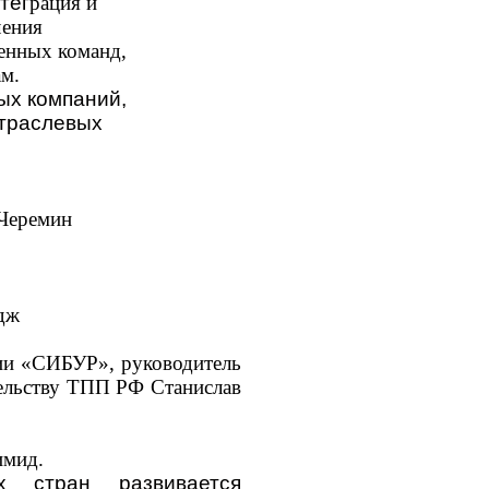
тег
рация и
чения
ленных команд,
ам.
ых компаний,
отраслевых
 Черемин
дж
нии «СИБУР», руководитель
тельству ТПП РФ Станислав
имид.
х стран развивается