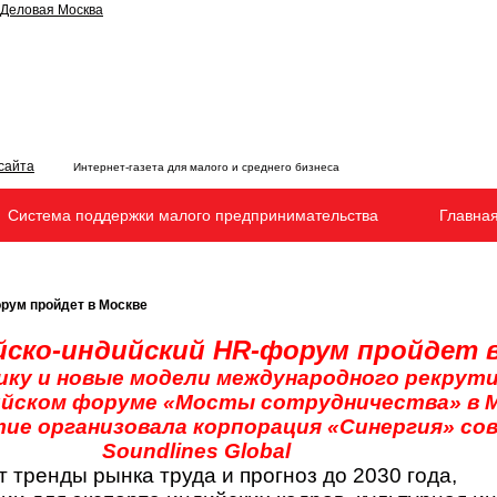
Интернет-газета для малого и среднего бизнеса
Система поддержки малого предпринимательства
Главна
рум пройдет в Москве
йско-индийский HR-форум пройдет 
ку и новые модели международного рекрут
ийском форуме «Мосты сотрудничества» в М
тие организовала корпорация «Синергия» со
Soundlines Global
 тренды рынка труда и прогноз до 2030 года,