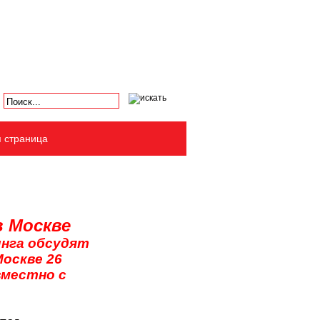
я страница
в Москве
инга обсудят
оскве 26
вместно с