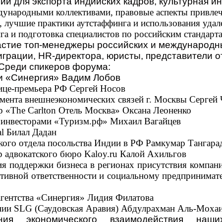
ии для экспорта индийских кадров, культурная ин
дународными коллективами, правовые аспекты привле
, лучшие практики аутстаффинга и использования уда
нга и подготовка специалистов по российским стандарт
частие топ-менеджеры российских и международн
играции, HR-директора, юристы, представители 
 Среди спикеров форума:
и «Синергия» Вадим Лобов
це-премьера РФ Сергей Носов
амента внешнеэкономических связей г. Москвы Сергей
р «The Carlton Отель Москва» Оксана Леоненко
с инвесторами «Туризм.рф» Михаил Вагайцев
l Билал Дадан
кого отдела посольства Индии в РФ Рамкумар Тангара
 адвокатского бюро Kaloy.ru Калой Ахильгов
ия поддержки бизнеса в регионах присутствия компа
ативной ответственности и социальному предпринима
агентства «Синергия» Лидия Филатова
нии SLG (Саудовская Аравия) Абдулрахман Аль-Моха
я экономического взаимодействия наши