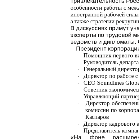
привлекательность Росс
особенности работы с меж
иностранной рабочей силы
а также стратегии рекрути
В дискуссиях примут у
эксперты по трудовой м
ведомств и дипломаты.
Президент корпораци
·
Помощник первого ви
·
Руководитель департ
·
Генеральный директо
·
Директор по работе 
·
CEO Soundlines Globa
·
Советник экономичес
·
Управляющий партнер
·
Директор обеспечен
·
комиссии по корпор
Каспаров
Директор кадрового 
·
Представитель компа
·
«На фоне расширени