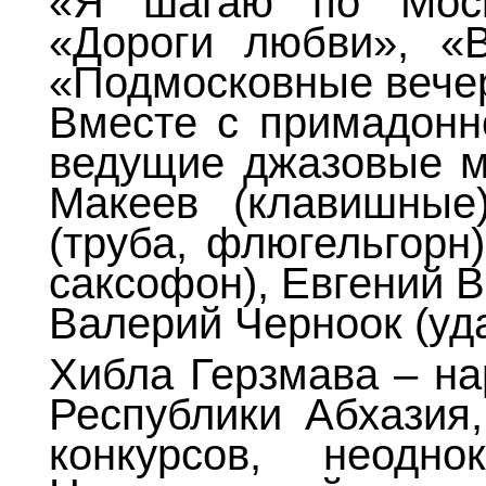
«Я шагаю по Моск
«Дороги любви», «В
«Подмосковные вече
Вместе с примадонно
ведущие джазовые м
Макеев (клавишные)
(труба, флюгельгорн
саксофон), Евгений 
Валерий Черноок (уда
Хибла Герзмава – на
Республики Абхазия
конкурсов, неодно