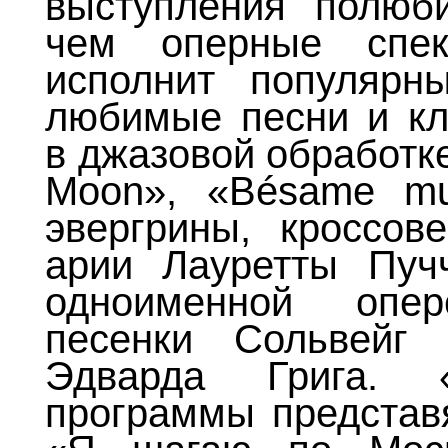
выступления полюб
чем оперные спек
исполнит популярн
любимые песни и кл
в джазовой обработке
Moon», «Bésame mu
эвергрины, кроссов
арии Лауретты Пуч
одноименной опе
песенки Сольвейг
Эдварда Грига. «
программы представ