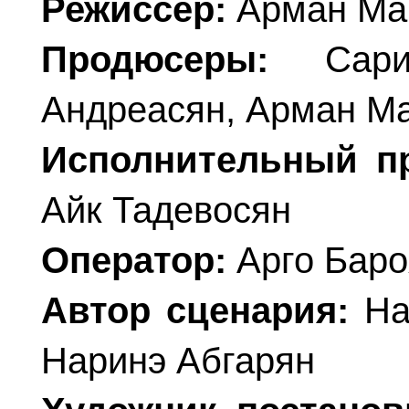
Режиссер:
Арман Ма
Продюсеры:
Сарик
Андреасян, Арман М
Исполнительный п
Айк Тадевосян
Оператор:
Арго Баро
Автор сценария:
Нар
Наринэ Абгарян