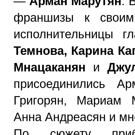
—
Арман Марутян
. 
франшизы к своим
исполнительницы г
Темнова, Карина Каг
Мнацаканян
и
Джу
присоединились Ар
Григорян, Мариам 
Анна Андреасян и мн
По сюжету прибл