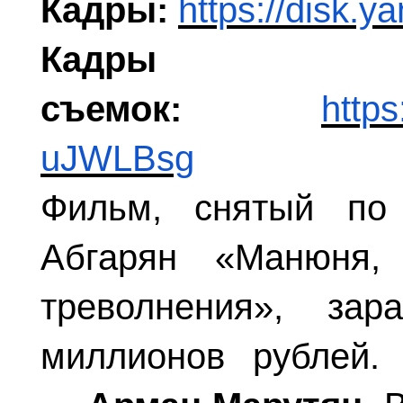
Кадры:
https://disk.
Кад
съемок:
https
uJWLBsg
Фильм, снятый по
Абгарян «Манюня
треволнения», за
миллионов рублей.