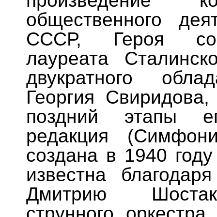
произведение ко
общественного дея
СССР, Героя соци
лауреата Сталинск
двукратного обла
Георгия Свиридова
поздний этапы ег
редакция (Симфон
создана в 1940 году
известна благодар
Дмитрию Шостако
струнного оркестр