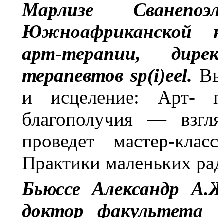
Марлизе Сванепоэл
Южноафриканской н
арт-терапии, дир
терапевтов sp(i)eel.
Вы
и исцеление: Арт- п
благополучия — взг
проведет мастер-кла
Практики маленьких рад
Бьюссе Александр А.
доктор факультета п