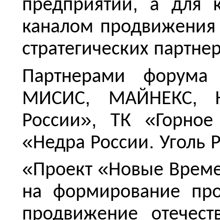
,
предприятий
а
для
каналом
продвижения
стратегических
партнер
Партнерами
форума
,
,
МИСИС
МАЙНЕКС
»
,
«
России
ТК
Горное
«
.
Недра
России
Уголь
«
«
Проект
Новые
Врем
на
формирование
пр
продвижение
отечест