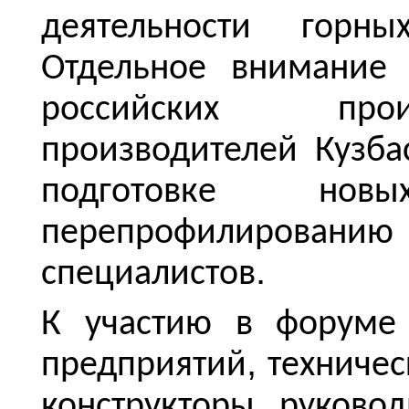
деятельности
горны
Отдельное
внимание
российских
про
производителей
Кузба
подготовке
новы
перепрофилированию
.
специалистов
К
участию
в
форуме
,
предприятий
техничес
,
конструкторы
руковод