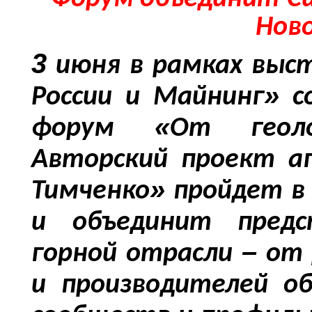
Нов
3
июня
в
рамках
выс
»
России
и
Майнинг
с
«
форум
От
геол
Авторский
проект
а
»
Тимченко
пройдет
в
и
объединит
пред
–
горной
отрасли
от
и
производителей
о