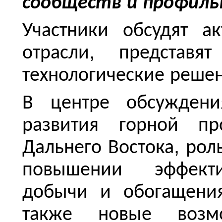
сообществ
и
профиль
Участники
обсудят
ак
,
отрасли
представят
технологические
реше
В
центре
обсуждени
развития
горной
пр
,
Дальнего
Востока
рол
повышении
эффект
добычи
и
обогащени
также
новые
возм