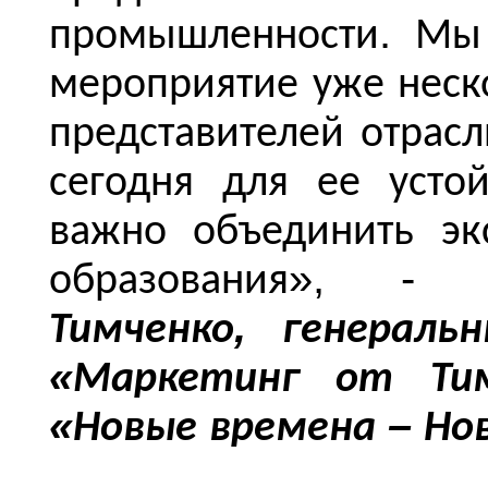
.
промышленности
Мы
мероприятие
уже
неск
представителей
отрасл
сегодня
для
ее
усто
важно
объединить
эк
»
, 
образования
,
Тимченко
генераль
«
Маркетинг
от
Ти
«
–
Новые
времена
Но