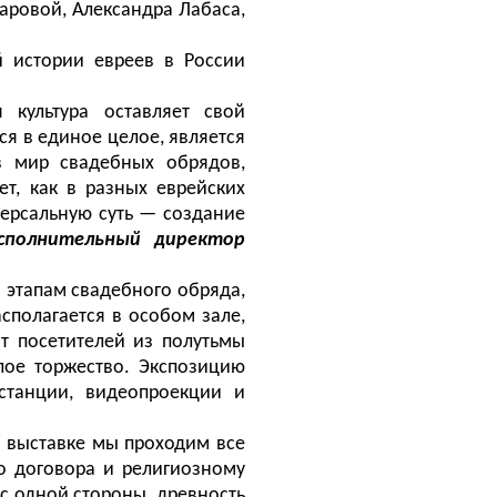
аровой, Александра Лабаса,
 истории евреев в России
я культура оставляет свой
я в единое целое, является
 в мир свадебных обрядов,
ет, как в разных еврейских
версальную суть — создание
исполнительный директор
 этапам свадебного обряда,
сполагается в особом зале,
т посетителей из полутьмы
лое торжество. Экспозицию
станции, видеопроекции и
 выставке мы проходим все
о договора и религиозному
с одной стороны, древность