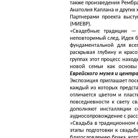
также
произведения Рембра
Анатолия Каплана и других
Партнерами проекта высту
(МИЕВР).
«Свадебные традиции —
неповторимый след. Идея 
фундаментальной для всех
раскрывая глубину и красо
группах этот процесс нахо
новой семьи как основ
Еврейского музея и цент
Экспозиция
приглашает пос
каждый из которых предста
отлича
ет
ся цветом и пласт
повседневности к свету с
дополняют инсталляции с
аудиосопровождение с расск
«Свадьба в традиционном 
этапы подготовки к свадь
благословлению брака, кот