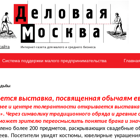
Интернет-газета для малого и среднего бизнеса
Система поддержки малого предпринимательства
Главна
адьбы
ется выставка, посвященная обычаям ев
зее и центре толерантности открывается выставка «
н».
Через символику традиционного обряда и древние 
может зрителю переосмыслить понятие брака и знач
влено более 200 предметов, раскрывающих свадебные об
реев. Посетители увидят костюмы, ювелирные украшения