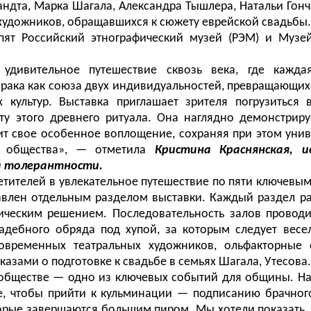
ндта, Марка Шагала, Александра Тышлера, Натальи Гонч
 художников, обращавшихся к сюжету еврейской свадьбы.
пят Российский этнографический музей
(РЭМ)
и Музей
удивительное путешествие сквозь века, где кажда
брака
как союза двух индивидуальностей, превращающихс
 культур. Выставка приглашает зрителя погрузиться
ту этого древнего ритуала. Она наглядно демонстриру
дит свое особенное воплощение, сохраняя при этом уни
ы общества», — отметила
Кристина Краснянская, 
ра толерантности.
етителей в увлекательное путешествие по пяти ключевым
влен отдельным разделом выставки. Каждый раздел ра
ическим решением. Последовательность залов проводи
вадебного обряда под хупой, за которым следует весе
овременных театральных художников, ольфакторные 
азами о подготовке к свадьбе в семьях Шагала, Утесова.
обществе — одно из ключевых событий для общины. На
бе, чтобы прийти к кульминации — подписанию брачног
орые завершаются большим пиром. Мы хотели показать, 