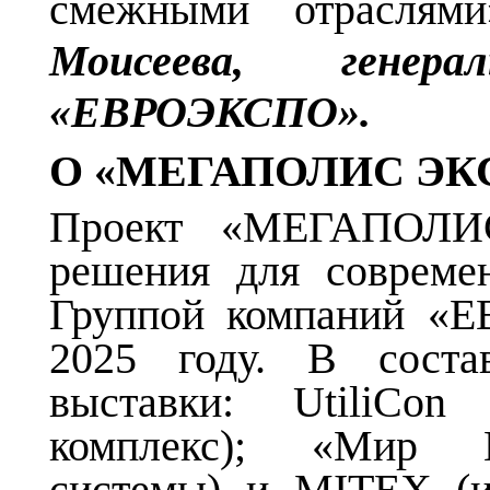
смежными отрасля
Моисеева, гене
«ЕВРОЭКСПО».
О «МЕГАПОЛИС ЭК
Проект «МЕГАПОЛИ
решения для совреме
Группой компаний «Е
2025 году. В соста
выставки: UtiliCo
комплекс); «Мир К
системы) и MITEX (и