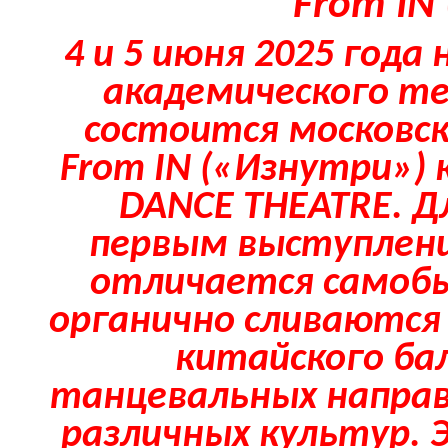
From IN
4 и 5 июня 2025 года
академического т
состоится московс
From
IN
(«Изнутри»)
DANCE
THEATRE
. 
первым выступлени
отличается самобы
органично сливаются
китайского ба
танцевальных направ
различных культур. 