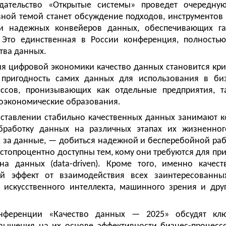
дательство «Открытые системы» проведет очередн
авной темой станет обсуждение подходов, инструментов 
ии надежных конвейеров данных, обеспечивающих г
 Это единственная в России конференция, полность
тва данных.
я цифровой экономики качество данных становится кр
пригодность самих данных для использования в биз
ссов, пронизывающих как отдельные предприятия, та
роэкономические образования.
оставлении стабильно качественных данных занимают 
обработку данных на различных этапах их жизненног
 за данные, — добиться надежной и бесперебойной раб
стопроцентно доступны тем, кому они требуются для пр
на данных (data-driven). Кроме того, именно каче
кий эффект от взаимодействия всех заинтересованн
 искусственного интеллекта, машинного зрения и дру
онференции «Качество данных — 2025» обсудят клю