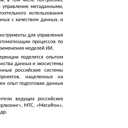
в, в том числе построение
и управление метаданными,
тоятельного использования
нных с качеством данных, и
инструменты для управления
втоматизации процессов по
применения моделей ИИ.
ференции поделятся опытом
анства данных и экосистемы
енные российские системы
проектов, нацеленных на
лен опыт подготовки данных
ители ведущих российских
ерлизинг», МТС, «МегаФон»,
др.