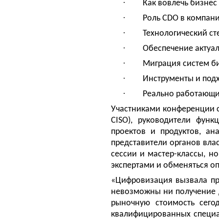
·
Как вовлечь бизнес
·
Роль CDO в компани
·
Технологический ст
·
Обеспечение актуал
·
Миграция систем би
·
Инструменты и под
·
Реально работающи
Участниками конференции с
CISO
), руководители функ
проектов и продуктов, ан
представители органов вла
сессии и мастер-классы, н
экспертами и обменяться о
«Цифровизация вызвала пр
невозможны ни получение 
рыночную стоимость сего
квалифицированных специа