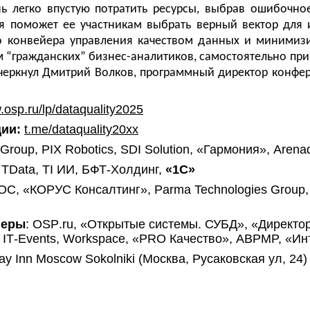
ь легко впустую потратить ресурсы, выбрав ошибочное
я поможет ее участникам выбрать верный вектор для 
о конвейера управления качеством данных и минимиз
м “гражданских” бизнес-аналитиков, самостоятельно п
черкнул Дмитрий Волков, программный директор конфе
.osp.ru/lp/dataquality2025
ии:
t
.
me
/
dataquality
20
xx
Group, PIX Robotics, SDI Solution, «
Гармония
», Arena
TData
,
TI
ИИ, БФТ-Холдинг,
«1С»
ОС
, «КОРУС Консалтинг»,
Parma
Technologies
Group
неры
:
OSP
.
ru
, «Открытые системы. СУБД», «Директ
,
IT
-
Events
,
Workspace
, «
PRO
Качество»,
ABPMP, «
Ин
day Inn Moscow Sokolniki (Москва, Русаковская ул, 24)