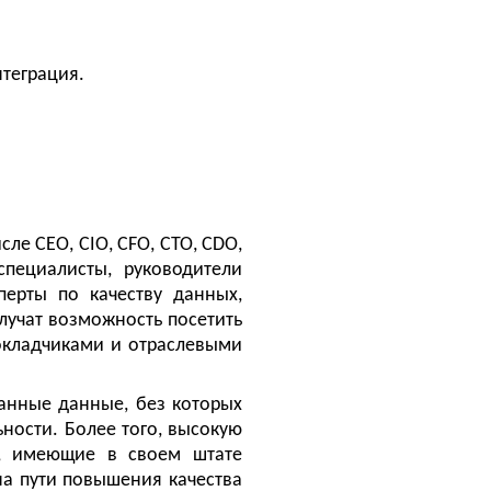
нтеграция.
исле
CEO
,
CIO
,
CFO
,
CTO
,
CDO
,
специалисты, руководители
перты по качеству данных,
лучат возможность посетить
докладчиками и отраслевыми
анные данные, без которых
ости. Более того, высокую
я, имеющие в своем штате
а пути повышения качества