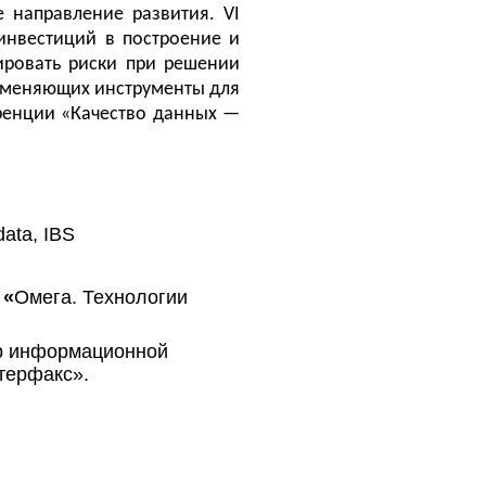
 направление развития. VI
инвестиций в построение и
ировать риски при решении
рименяющих инструменты для
ренции «Качество данных —
data, IBS
,
«
Омега. Технологии
ор информационной
терфакс».