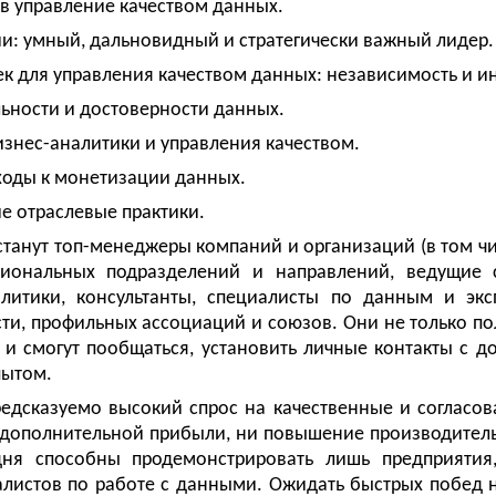
 в управление качеством данных.
и: умный, дальновидный и стратегически важный лидер.
ек для управления качеством данных: независимость и и
ьности и достоверности данных.
знес-аналитики и управления качеством.
ходы к монетизации данных.
е отраслевые практики.
танут топ-менеджеры компаний и организаций (в том ч
циональных подразделений и направлений, ведущие 
алитики, консультанты, специалисты по данным и экс
сти, профильных ассоциаций и союзов. Они не только по
о и смогут пообщаться, установить личные контакты с 
пытом.
едсказуемо высокий спрос на качественные и согласов
дополнительной прибыли, ни повышение производительн
дня способны продемонстрировать лишь предприяти
листов по работе с данными. Ожидать быстрых побед н