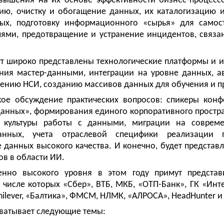
вышения на их основе эффективности бизнес-процессо
ию, очистку и обогащение данных, их каталогизацию 
ых, подготовку информационного «сырья» для самос
ями, предотвращение и устранение инцидентов, связа
т широко представлены технологические платформы и 
ения мастер-данными, интеграции на уровне данных, а
лению НСИ, созданию массивов данных для обучения и 
ое обсуждение практических вопросов: спикеры кон
анных», формирования единого корпоративного простр
я культуры работы с данными, миграции на соврем
анных, учета отраслевой специфики реализации 
 данных высокого качества. И конечно, будет представ
ов в области ИИ.
енно высокого уровня в этом году примут представ
 числе которых «Сбер», ВТБ, МКБ, «ОТП-Банк», ГК «Инт
ilever, «Балтика», ФМСМ, НЛМК, «АЛРОСА», HeadHunter и 
ватывает следующие темы: