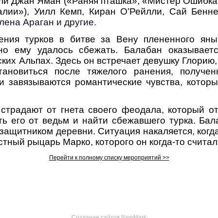
или Джан Яман («Раняя пташка», «Мистер Ошибка
лии»), Уилл Кемп
,
Киран О’Рейлли, Сай Беннет
ена Араган и другие.
ения турков в битве за Вену плененного ян
 но ему
удалось
сбежать. Балабан оказывает
ких Альпах. Здесь он встречает девушку Глорию,
тановиться после тяжелого ранения, получен
 завязываются романтические чувства, котор
 страдают от гнета своего феодала, который от
ть его от ведьм и найти сбежавшего турка. Бал
защитником деревни. Ситуация накаляется, когда
стный рыцарь Марко, которого он когда-то счит
Перейти к полному списку мероприятий >>
Создание сайтов
NewMark