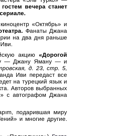
 гостем вечера станет
сериале.
 киноцентр «Октябрь» и
театра.
Фанаты Джана
ерии на два дня раньше
 Иви.
йскую акцию
«Дорогой
ру — Джану Яману — и
ровская, д. 23, стр. 5,
анда Иви передаст все
едет на турецкий язык и
кта. Авторов выбранных
о» с автографом Джана
apım, подарившая миру
Гений» и многие другие.