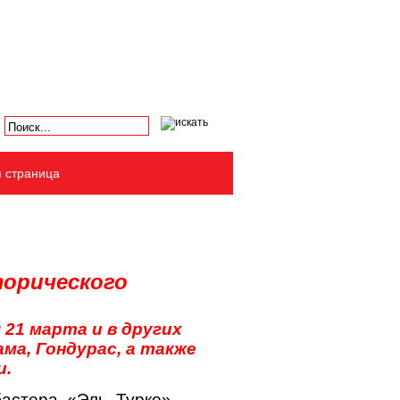
я страница
орического
21 марта и в других
ма, Гондурас, а также
и.
кбастера «Эль Турко» —