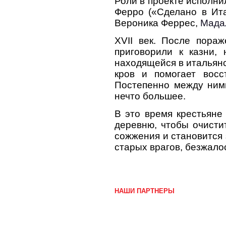
Роли в проекте исполн
Ферро («Сделано в Ита
Вероника Феррес,
Мадал
XVII
век
. После пораж
приговорили к казни,
находящейся в итальянс
кров и помогает восс
Постепенно между ними
нечто большее.
В это время крестьяне
деревню, чтобы очисти
сожжения и становится 
старых врагов, безжало
НАШИ ПАРТНЕРЫ