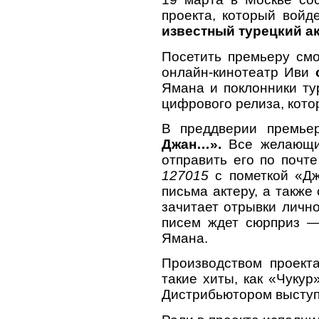
проекта, который войд
известный турецкий а
Посетить премьеру смо
онлайн-кинотеатр Иви
Ямана и поклонники ту
цифрового релиза, кото
В преддверии премьер
Джан…».
Все желающи
отправить его по почт
127015
с пометкой «Дж
письма актеру, а также
зачитает отрывки личн
писем ждет сюрприз —
Ямана.
Производством проект
такие хиты, как «Чукур
Дистрибьютором выступ