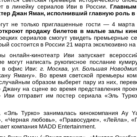
ет в линейку сериалов Иви в России.
Главным
ктер Джан Яман, исполнивший главную роль в 
гут не только приглашенные гости — 4 марта
откроют продажу билетов в малые залы кино
рецких сериалов смогут увидеть премьерные с
рый состоится в России 21 марта эксклюзивно на
ы онлайн-кинотеатр Иви запускает всеросси
е могут написать рукописное послание куми
е в офис Иви:
г. Москва, ул. Большая Новодмит
ану Яману». Во время светской премьеры ком
 случайным образом выберет пару из них, перев
о Джану на сцене во время представления прое
 Иви отправит им постер сериала «Эль Турк
а «Эль Турко» занималась кинокомпания Ay Y
», «Черная любовь», «Правосудие», «Лейла», «
ает компания MADD Entertainment.