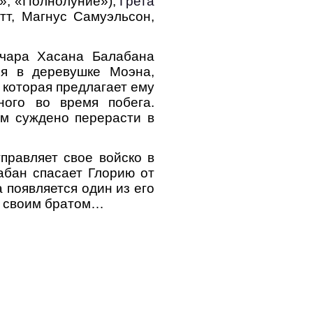
», «Полнолуние»),
Грета
т, Магнус Самуэльсон,
ычара Хасана Балабана
ся в деревушке Моэна,
 которая предлагает ему
ного во время побега.
ым суждено перерасти в
правляет свое войско в
абан спасает Глорию от
 появляется один из его
ал своим братом…