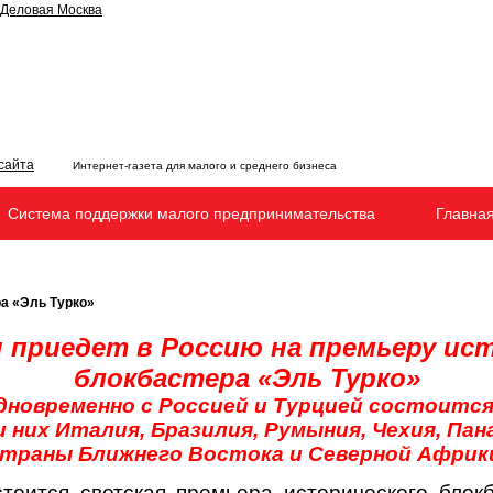
Интернет-газета для малого и среднего бизнеса
Система поддержки малого предпринимательства
Главна
а «Эль Турко»
 приедет в Россию на премьеру
ист
блокбастера «Эль Турко»
дновременно с Россией и Турцией состоится 
 них Италия, Бразилия, Румыния, Чехия, Пана
траны Ближнего Востока и Северной Африк
тоится светская премьера исторического бло