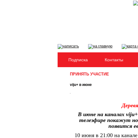
Подписка
Контакты
ПРИНЯТЬ УЧАСТИЕ
viju+ в июне
Дерев
В июне на каналах viju
телеэфире покажут нов
появится е
10 июня в 21:00 на канал