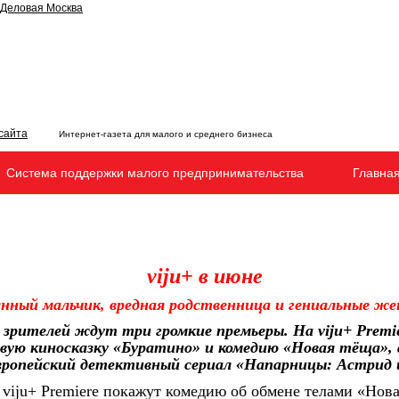
Интернет-газета для малого и среднего бизнеса
Система поддержки малого предпринимательства
Главна
viju+ в июне
янный мальчик, вредная родственница и гениальные ж
+ зрителей ждут три громкие премьеры. На viju+ Premie
ую киносказку «Буратино» и комедию «Новая тёща», а н
вропейский детективный сериал «Напарницы: Астрид 
е viju+ Premiere покажут комедию об обмене телами «Нов