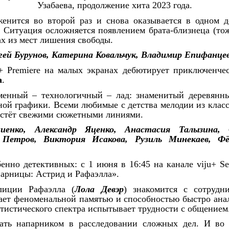
Узабаева, продолжение хита 2023 года.
енится во второй раз и снова оказывается в одном д
. Ситуация осложняется появлением брата-близнеца (то
х из мест лишения свободы.
гей Бурунов, Катерина Ковальчук, Владимир Епифанце
+
Premiere
на малых экранах дебютирует приключенчес
а
.
еменный – технологичный – лад: знаменитый деревянны
ой графики. Всеми любимые с детства мелодии из класс
растёт свежими сюжетными линиями.
иенко, Александр Яценко, Анастасия Талызина, 
 Петров, Виктория Исакова, Рузиль Минекаев, Фё
нно детективных: с 1 июня в 16:45 на канале viju+ Se
парницы: Астрид и Рафаэлла».
лиции Рафаэлла (
Лола Девэр
) знакомится с сотрудн
адает феноменальной памятью и способностью быстро ан
аутистического спектра испытывает трудности с общением
тать напарником в расследовании сложных дел. И во 