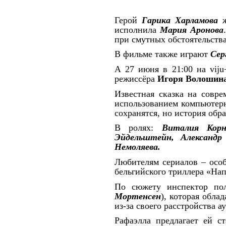
Герой
Гарика Харламова
ж
исполнила
Мария Аронова
при смутных обстоятельства
В фильме также играют
Сер
А 27 июня в 21:00 на
viju
режиссёра
Игоря Волошин
Известная сказка на совр
использованием компьютерн
сохранятся, но история об
В ролях:
Виталия Корн
Эйдельштейн, Александр
Немоляева.
Любителям сериалов – особе
бельгийского триллера «На
По сюжету инспектор по
Мортенсен
), которая обл
из-за своего расстройства 
Рафаэлла предлагает ей с