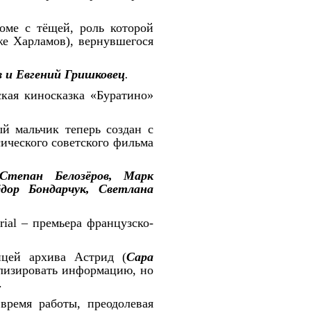
оме с тёщей, роль которой
же Харламов), вернувшегося
в и Евгений Гришковец
.
кая киносказка «Буратино»
й мальчик теперь создан с
ического советского фильма
Степан Белозёров, Марк
дор Бондарчук, Светлана
rial – премьера французско-
ицей архива Астрид (
Сара
ализировать информацию, но
.
время работы, преодолевая