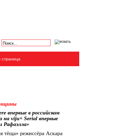
я страница
енщины
re впервые в российском
а viju+ Serial впервые
и Рафаэлла»
ая тёща» режиссёра Аскара