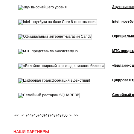
Звук высоч
Intel: ноутб
Официальны
МТС предст
«Билайн»: ш
Цифровая т
Семейный 
<<
<
744
745
746
747
748
749
750
>
>>
НАШИ ПАРТНЕРЫ