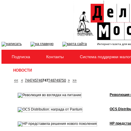
Интернет-газета для м
Подписка
Контакты
Система поддержки малог
НОВОСТИ
<<
<
744
745
746
747
748
749
750
>
>>
Революция в
OCS Distrib
HP предста