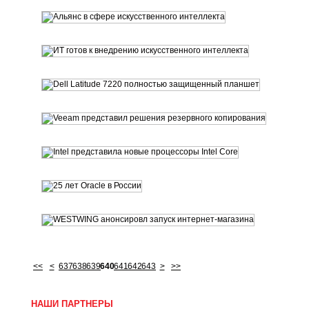
<<
<
637
638
639
640
641
642
643
>
>>
НАШИ ПАРТНЕРЫ