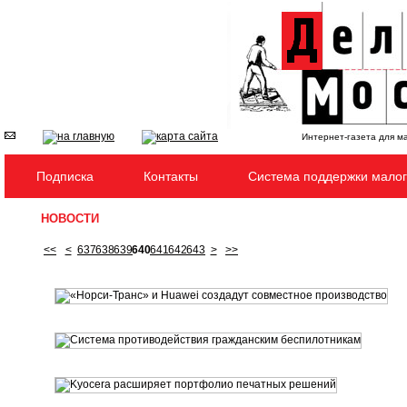
Интернет-газета для м
Подписка
Контакты
Система поддержки малог
НОВОСТИ
<<
<
637
638
639
640
641
642
643
>
>>