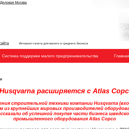
Интернет-газета для малого и среднего бизнеса
Система поддержки малого предпринимательства
Главна
co
Husqvarna
р
асширяется с
Atlas
Copc
ения строительной техники компании
Husqvarna
(вхо
м из крупнейших мировых производителей оборудов
ассказали об успешной покупке части бизнеса шведс
промышленного оборудования Atlas Copco