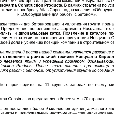
гических векторов для развития компании Husqvarna в 201
sqvarna Construction Products
. В рамках стратегии по у
 холдинг приобрел у Atlas Copco подразделения «Оборудов
и «Оборудование для работы с бетоном».
азы техники для бетонирования и уплотнения грунта, прин
. Предложения, пополнившие ассортимент Husqvarna,
вкл
оплиты и двухвальцовые катки. Появление в каталоге пр
ением стратегии по расширению присутствия Husqvarna Con
воей доли и усилению позиций компании в строительном с
направлений роста нашей компании является развитие см
р отделения строительной техники Husqvarna Кирил
o
является ярким и успешным примером, доказывающи
truction
Products
. После этого слияния, при помощи 
икл работ с бетоном: от уплотнения грунта до создани
ction производится на 11 крупных заводах по всему 
rna Construction представлена более чем в 70 странах;
ction поставляет более 9 миллионов единиц алмазного и
, канаты и шлифовальный инструмент — специализирован