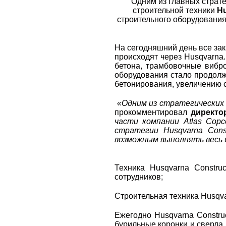
Одним из главных страте
строительной техники
Hu
строительного оборудования
На сегодняшний день все зак
происходят через Husqvarna
бетона, трамбовочные вибр
оборудования стало продолж
бетонирования, увеличению с
«Одним из стратегических 
прокомментировал
директо
части компании
Atlas
Copc
стратегии
Husqvarna
Cons
возможным выполнять весь ц
Техника Husqvarna Constru
сотрудников;
Строительная техника Husqva
Ежегодно Husqvarna Constru
бурильные коронки и сверла