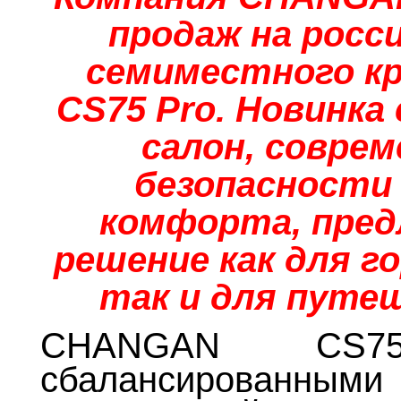
продаж на росс
семиместного к
CS75 Pro. Новинк
салон, совре
безопасности 
комфорта, пред
решение как для г
так и для путе
CHANGAN CS75
сбалансирован