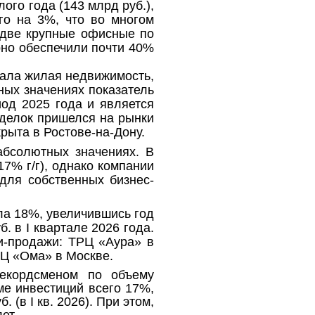
го года (143 млрд руб.),
го на 3%, что во многом
 две крупные офисные по
рно обеспечили почти 40%
стала жилая недвижимость,
ных значениях показатель
иод 2025 года и является
делок пришелся на рынки
рыта в Ростове-на-Дону.
абсолютных значениях. В
7% г/г), однако компании
 для собственных бизнес-
ла 18%, увеличившись год
б. в
I
квартале 2026 года.
и-продажи: ТРЦ «Аура» в
ТЦ «Ома» в Москве.
екордсменом по объему
ме инвестиций всего 17%,
. (в I кв. 2026). При этом,