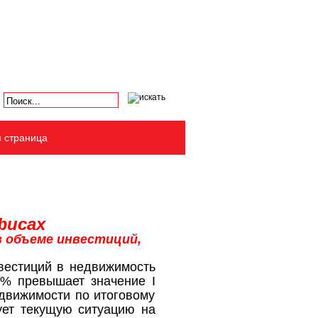
я страница
фисах
в объеме инвестиций,
вестиций в недвижимость
25% превышает значение
I
едвижимости по итоговому
ует текущую ситуацию на