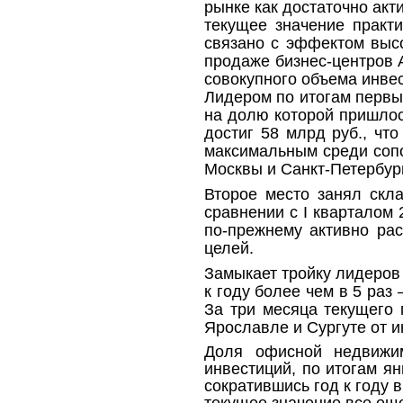
рынке как достаточно акт
текущее значение практ
связано
с эффектом выс
продаже бизнес-центров 
совокупного объема инве
Лидером
по итогам первы
на долю которой пришлос
достиг 58 млрд руб., чт
максимальным среди сопо
Москвы и Санкт-Петербург
Второе место занял скл
сравнении с
I
кварталом 2
по-прежнему активно рас
целей.
Замыкает тройку лидеров
к году более чем в 5 раз 
За три месяца текущего 
Ярославле и Сургуте от и
Доля офисной недвижим
инвестиций, по итогам я
сократившись год к году в 