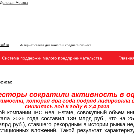
Интернет-газета для малого и среднего бизнеса
Система поддержки малого предпринимательства
Главна
офисах
есторы сократили активность в о
имости, которая два года подряд лидировала 
снизилась год к году в 2,4 раза
й компании IBC Real Estate, совокупный объем ин
ала 2026 года составил 139 млрд руб., что на 
 млрд руб.), ставшего рекордным в истории рынка н
стиционных вложений. Такой результат характериз