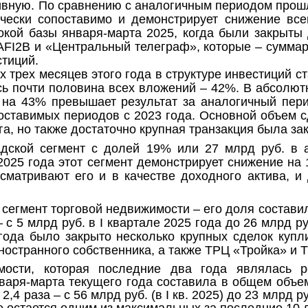
ивную. По сравнению с аналогичным периодом прошло
ически сопоставимо и демонстрирует снижение все
окой базы января-марта
2025, когда были закрыты
AFI2B и «Центральный телеграф», которые – сумма
стиций.
х трех месяцев этого года в структуре инвестиций 
ь почти половина всех вложений – 42%. В абсолют
о на 43% превышает результат за аналогичный пер
ставимых периодов с 2023 года. Основной объем с
а, но также достаточно крупная транзакция была зак
адской сегмент
с долей 19% или 27 млрд руб. в 
025 года этот сегмент демонстрирует снижение на 1
сматривают его и в качестве доходного актива, и
 сегмент торговой недвижимости – его доля состави
– с 5 млрд руб. в
I
квартале 2025 года до 26 млрд ру
года было закрыто несколько крупных сделок купл
ностранного собственника, а также ТРЦ «Тройка» и 
ости, которая последние два года являлась р
нваря-марта текущего года составила в общем объе
2,4 раза – с 56 млрд руб. (в I кв. 2025) до 23 млрд руб