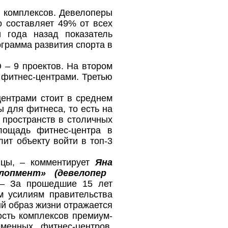
х комплексов. Девелоперы
о составляет 49% от всех
 года назад показатель
ограмма развития спорта в
 – 9 проектов. На втором
 фитнес-центрами. Третью
ентрами стоит в среднем
ы для фитнеса, то есть на
 пространств в столичных
лощадь фитнес-центра в
ит объекту войти в топ-3
ицы, – комментирует
Яна
лопмент» (девелопер
– За прошедшие 15 лет
м усилиям правительства
й образ жизни отражается
ость комплексов премиум-
менных фитнес-центров.