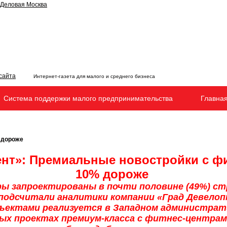
Интернет-газета для малого и среднего бизнеса
Система поддержки малого предпринимательства
Главна
 дороже
нт»: Премиальные новостройки с ф
10% дороже
ы запроектированы в почти половине (49%) с
 подсчитали аналитики компании «Град Девелоп
ъектами реализуется в Западном администрат
ных проектах премиум-класса с фитнес-центрам