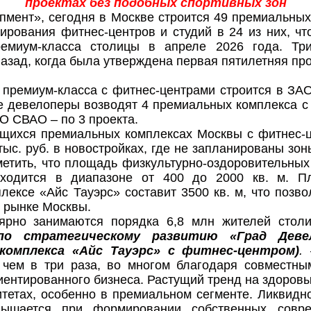
проектах без подобных спортивных зон
мент», сегодня в Москве строится 49 премиальны
рования фитнес-центров и студий в 24 из них, чт
ремиум-класса столицы в апреле 2026 года. Три
назад, когда была утверждена первая пятилетняя пр
премиум-класса с фитнес-центрами строится в ЗАО
е девелоперы возводят 4 премиальных комплекса с
 СВАО – по 3 проекта.
ящихся премиальных комплексах Москвы с фитнес-ц
 тыс. руб. в новостройках, где не запланированы зон
етить, что площадь физкультурно-оздоровительных
аходится в диапазоне от 400 до 2000 кв. м. П
ексе «Айс Тауэрс» составит 3500 кв. м, что позвол
 рынке Москвы.
лярно занимаются порядка 6,8 млн жителей стол
по стратегическому развитию «Град Деве
комплекса «Айс Тауэрс» с фитнес-центром)
.
 чем в три раза, во многом благодаря совместны
иентированного бизнеса. Растущий тренд на здоровы
итетах, особенно в премиальном сегменте. Ликвидн
вышается при формировании собственных совре