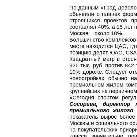
По данным «Град Девелоп
объявили о планах форми
строящихся проектов п
составлял 40%, а 15 лет 
Москве – около 10%.
Большинство комплексов 
месте находится ЦАО, гд
позицию делят ЮАО, СЗАО
Квадратный метр в стро
926 тыс. руб. против 842
10% дороже. Следует отм
новостройках обычно н
премиальном жилом компл
крупнейших на первичном
«Сегодня спортом регу
Сосорева, директор 
премиального жилого 
показатель вырос более
Москвы и социального ор
на покупательских приор
класса значительно по