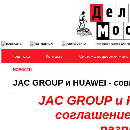
Интернет-газета для м
Подписка
Контакты
Система поддержки малог
НОВОСТИ
JAC GROUP и HUAWEI - сов
JAC
GROUP
и
соглашение
разр