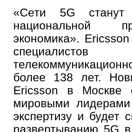
«
C
ети 5
G
станут
национальной п
экономика».
Ericsson
специалист
телекоммуникацион
более 138 лет. Но
Ericsson в Москве 
мировыми лидерами 
экспертизу и будет 
развертыванию 5
G
в 