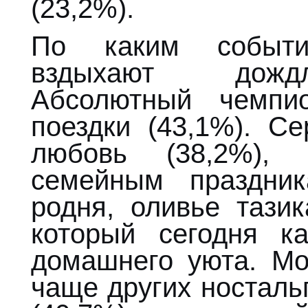
(23,2%).
По каким событи
вздыхают дожд
Абсолютный чемпи
поездки (43,1%). С
любовь (38,2%), 
семейным праздни
родня, оливье тази
который сегодня к
домашнего уюта. М
чаще других носталь