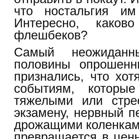
что ностальгия и
Интересно, како
флешбеков?
Самый неожиданн
половины опрошенн
признались, что хот
событиям, которы
тяжелыми или стре
экзамену, нервный п
дрожащими коленками
превращается в цен