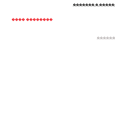
������� � �����
���� ��������
������