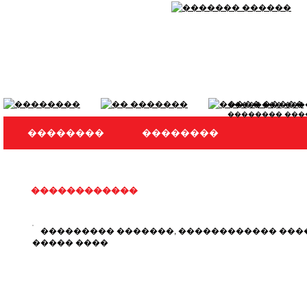
��������-���
�������� ���
��������
��������
������� ��������� ������ �����
������������
��������� �������, ������������ ���
����� ����